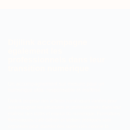
Dijilink accompagne
également les
professionnels dans leur
transition numérique
Un accompagnement sur mesure pour un
numérique utile, responsable et maîtrisé
Dijilink propose des actions numériques variées pour
accompagner les structures et professionnels dans leur
maîtrise des outils et enjeux du numérique. Formations
thématiques, café-débats et ateliers pratiques sont
organisés pour aborder des sujets clés comme la