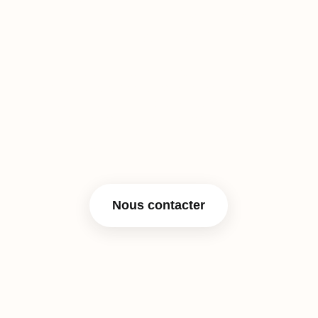
partager ou un besoin en
numérique ?
Dijilink est fait pour ça : co-construire des projets
concrets (outils, services, événements), mutualiser
les ressources et les compétences avec des
partenaires motivés, et agir ensemble sur des enjeux
comme l’inclusion, l’innovation responsable ou la
transition numérique.
Nous contacter