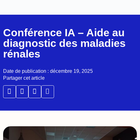
Conférence IA – Aide au
diagnostic des maladies
rénales
Date de publication : décembre 19, 2025
Partager cet article