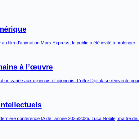
umérique
au film d'animation Mars Express, le public a été invité à prolonger...
umains à l’œuvre
ion variée aux dijonnais et dijonnais. L’offre Dijilink se réinvente po
intellectuels
la dernière conférence IA de l’année 2025/2026. Luca Nobile, maître de..