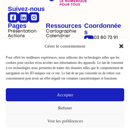
Suivez-nous
Pages
Ressources
Coordonnée
s
Présentation
Cartographie
Actions
Calendrier
03 80 73 91
Contact
Actualités
40
Gérer le consentement
Dijon,
France
Pour offrir les meilleures expériences, nous utilisons des technologies telles que les
cookies pour stocker et/ou accéder aux informations des appareils. Le fait de consentir
à ces technologies nous permettra de traiter des données telles que le comportement de
navigation ou les ID uniques sur ce site. Le fait de ne pas consentir ou de retirer son
consentement peut avoir un effet négatif sur certaines caractéristiques et fonctions.
La Ville de Dijon est le financeur
Accepter
de Dijilink.
Refuser
Voir les préférences
Mentions légales
Plan du site