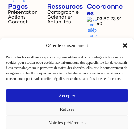
Pages
Ressources
Coordonné
Présentation
Cartographie
es
Actions
Calendrier
03 80 73 91
Contact
Actualités
40
Gérer le consentement
Dijon,
France
Pour offrir les meilleures expériences, nous utilisons des technologies telles que les
cookies pour stocker et/ou accéder aux informations des appareils. Le fait de consentir
à ces technologies nous permettra de traiter des données telles que le comportement de
navigation ou les ID uniques sur ce site. Le fait de ne pas consentir ou de retirer son
consentement peut avoir un effet négatif sur certaines caractéristiques et fonctions.
La Ville de Dijon est le financeur
Accepter
de Dijilink.
Refuser
Voir les préférences
Mentions légales
Plan du site
by JUME